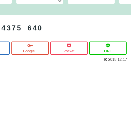
54375_640
Google+
Pocket
LINE
2018.12.17