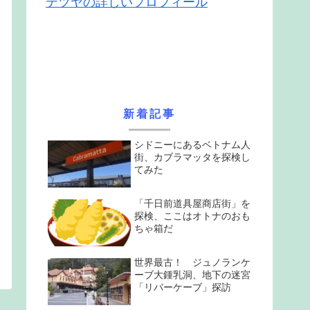
テツヤの詳しいプロフィール
新着記事
シドニーにあるベトナム人
街、カブラマッタを探検し
てみた
「千日前道具屋商店街」を
探検、ここはオトナのおも
ちゃ箱だ
世界最古！ ジュノランケ
ーブ大鍾乳洞、地下の迷宮
「リバーケーブ」探訪