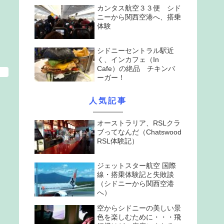
カンタス航空３３便 シド
ニーから関西空港へ、搭乗
体験
シドニーセントラル駅近
く、インカフェ（In
Cafe）の絶品 チキンバ
ーガー！
人気記事
オーストラリア、RSLクラ
ブってなんだ（Chatswood
RSL体験記）
ジェットスター航空 国際
線・搭乗体験記と失敗談
（シドニーから関西空港
へ）
空からシドニーの美しい景
色を楽しむために・・・飛