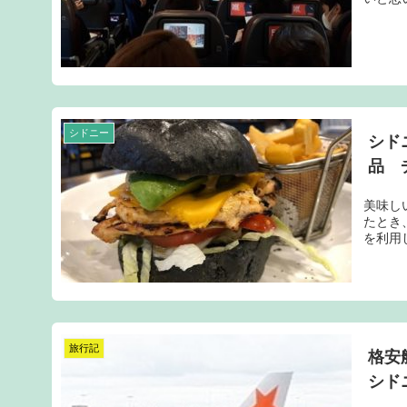
シドニー
シド
品 
美味し
たとき
を利用
旅行記
格安
シド