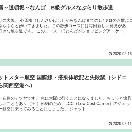
橋～道頓堀～なんば B級グルメなぶらり散歩道
りの大阪。 心斎橋（しんさいばし）からなんばまでの1.7キロのお散歩
ぶらぶらと歩いてきました。この散歩コースには毎回新しい発見があ
好きな散歩道です。 このコース、ほとんどがショッピングアーケー...
2020.02.16
ットスター航空 国際線・搭乗体験記と失敗談（シドニ
ら関西空港へ）
ー在住のテツヤです。 急に大阪に行くことになりました。ちょっと懐具
いこともあり（汗;）節約のため、LCC（Low Cost Carrier）のジェッ
ー航空に乗ってみることにしました。 ジェット...
2020.02.11