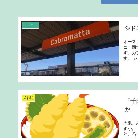
シドニー
シド
オース
ニー西
す。カ
す。 シ
旅行記
「千
だ
大阪、
すか。
ところ