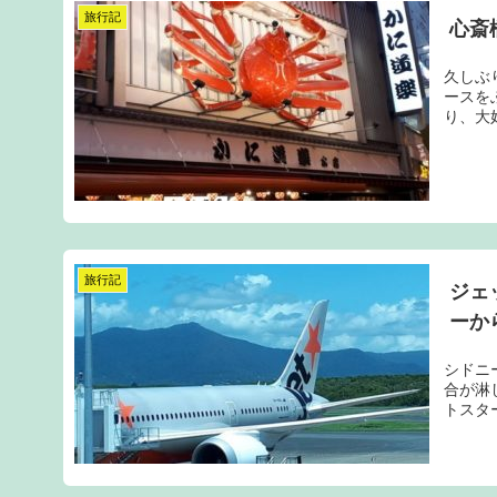
旅行記
心斎
久しぶ
ースを
り、大
旅行記
ジェ
ーか
シドニ
合が淋し
トスタ