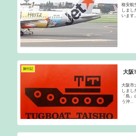
格安航
しました
います
旅行記
大阪
大阪市
しまし
「島」
う沖...