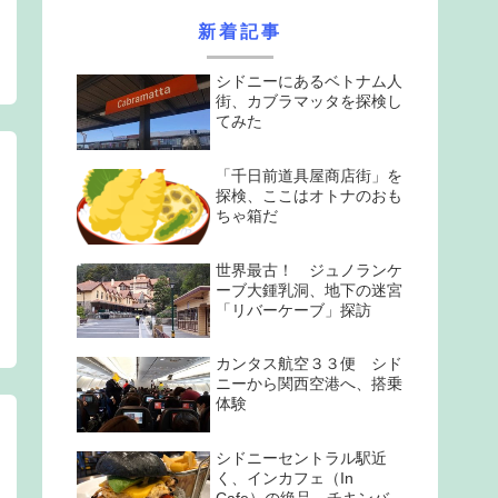
新着記事
シドニーにあるベトナム人
街、カブラマッタを探検し
てみた
「千日前道具屋商店街」を
探検、ここはオトナのおも
ちゃ箱だ
世界最古！ ジュノランケ
ーブ大鍾乳洞、地下の迷宮
「リバーケーブ」探訪
カンタス航空３３便 シド
ニーから関西空港へ、搭乗
体験
シドニーセントラル駅近
く、インカフェ（In
Cafe）の絶品 チキンバ