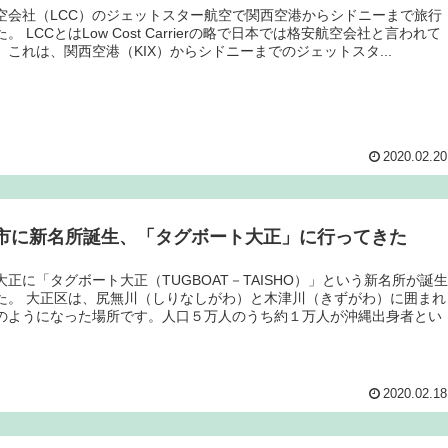
空会社（LCC）のジェットスター航空で関西空港からシドニーまで旅行
。 LCCとはLow Cost Carrierの略で日本では格安航空会社と言われて
。これは、関西空港（KIX）からシドニーまでのジェットスタ...
2020.02.20
市に新名所誕生、「タグボート大正」に行ってきた
大正に「タグボート大正（TUGBOAT－TAISHO）」という新名所が誕
た。 大正区は、尻無川（しりなしがわ）と木津川（きずがわ）に囲まれ
のようになった場所です。人口５万人のうち約１万人が沖縄出身者とい
2020.02.18