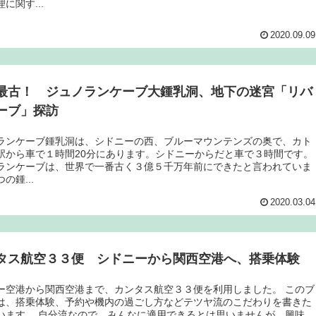
に関す...
2020.09.09
最古！ ジュノランケーブ大鍾乳洞、地下の迷宮「リバ
ーブ」探訪
ランケーブ鍾乳洞は、シドニーの西、ブルーマウンテンズの奥で、カト
駅から車で１時間20分にあります。シドニーからだと車で３時間です。
ランケーブは、世界で一番古く３億５千万年前にできたと言われていま
の鍾...
2020.03.04
タス航空３３便 シドニーから関西空港へ、搭乗体験
ー空港から関西空港まで、カンタス航空３３便を利用しました。 このブ
は、搭乗体験、予約や機内の過ごし方などテツヤ流のこだわりを書きた
います。 自分流なので、みんなに適用できるとは思いませんが、興味...