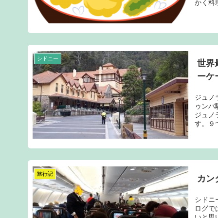
かく料理
シドニー
世界
ーケ
ジュノ
ゥンバ
ジュノ
す。９つ
旅行記
カン
シドニ
ログで
いと思