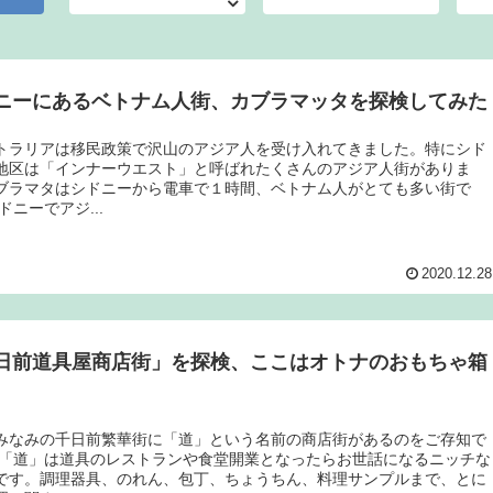
ニーにあるベトナム人街、カブラマッタを探検してみた
トラリアは移民政策で沢山のアジア人を受け入れてきました。特にシド
地区は「インナーウエスト」と呼ばれたくさんのアジア人街がありま
ブラマタはシドニーから電車で１時間、ベトナム人がとても多い街で
ドニーでアジ...
2020.12.28
日前道具屋商店街」を探検、ここはオトナのおもちゃ箱
みなみの千日前繁華街に「道」という名前の商店街があるのをご存知で
 「道」は道具のレストランや食堂開業となったらお世話になるニッチな
です。調理器具、のれん、包丁、ちょうちん、料理サンプルまで、とに