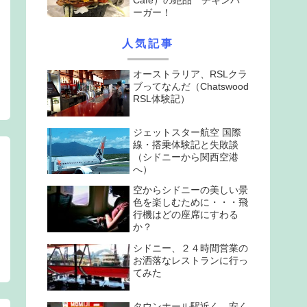
ーガー！
人気記事
オーストラリア、RSLクラ
ブってなんだ（Chatswood
RSL体験記）
ジェットスター航空 国際
線・搭乗体験記と失敗談
（シドニーから関西空港
へ）
空からシドニーの美しい景
生
色を楽しむために・・・飛
行機はどの座席にすわる
か？
シドニー、２４時間営業の
お洒落なレストランに行っ
てみた
タウンホール駅近く、安く