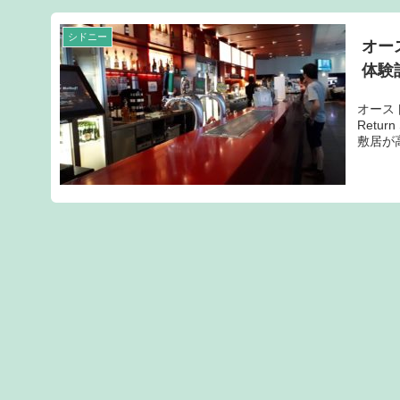
シドニー
オー
体験
オース
Retu
敷居が