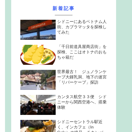
新着記事
シドニーにあるベトナム人
街、カブラマッタを探検し
てみた
「千日前道具屋商店街」を
探検、ここはオトナのおも
ちゃ箱だ
世界最古！ ジュノランケ
ーブ大鍾乳洞、地下の迷宮
「リバーケーブ」探訪
カンタス航空３３便 シド
ニーから関西空港へ、搭乗
体験
シドニーセントラル駅近
く、インカフェ（In