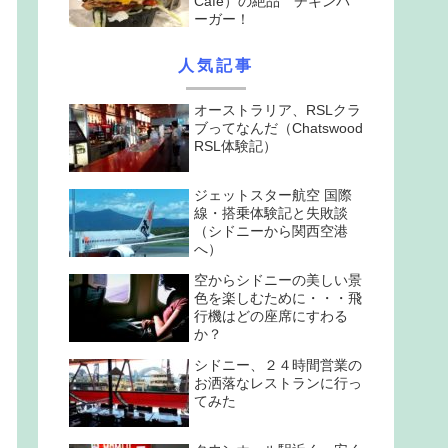
Cafe）の絶品 チキンバ
ーガー！
人気記事
オーストラリア、RSLクラ
ブってなんだ（Chatswood
RSL体験記）
ジェットスター航空 国際
線・搭乗体験記と失敗談
（シドニーから関西空港
へ）
空からシドニーの美しい景
色を楽しむために・・・飛
行機はどの座席にすわる
か？
シドニー、２４時間営業の
お洒落なレストランに行っ
てみた