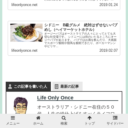
lifeonlyonce.net
2019.01.24
シドニー B級グルメ 絶対はずせないパブ
めし（ヘイマーケットホテル）
オージーパブはオーストラリアの人々にとってとても大
切な社交場です。 シドニーには街のいたるところにオー
ジーパブがあります。 パブではお酒を飲んだり、大画面
でスポーツ観戦や競馬を観戦できたり、ポーカーマシン
やビリヤ...
lifeonlyonce.net
2019.02.07
この記事を書いた人
最新の記事
Life Only Once
オーストラリア・シドニー在住の５０
代。人生の総仕上げをすべくライフワ
ークである旅行、読書、英語について
メニュー
ホーム
検索
トップ
サイドバー
ブログに綴ります。