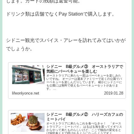
します。カードの残額は返金可能。
ドリンク類は店舗でなくPay Stationで購入します。
シドニー観光でスパイス・アレーを訪れてみてはいかが
でしょうか。
シドニー B級グルメ③ オーストラリアで
気軽にバーベキューを楽しむ
オーストラリアに来たら一度はバーベキューを楽しみた
いですね。 オージーは週末ファミリーで近くの公園でバ
ーベキューを楽しんだりしています。 確かにシドニーに
も公園には無料で使えるバーベキューセットがありま
す。 ...
lifeonlyonce.net
2019.01.28
シドニー B級グルメ② ハリーズカフェの
ミートパイ
オーストラリアに来たらこれを食べなきゃ！ 「オース
トラリアン・ミートパイ」 はるばる海を渡ってイギリス
からやって来たものらしいけど、ここで独自の変化をと
げ国民食とまで呼ばれるようになったようですよ。 ...